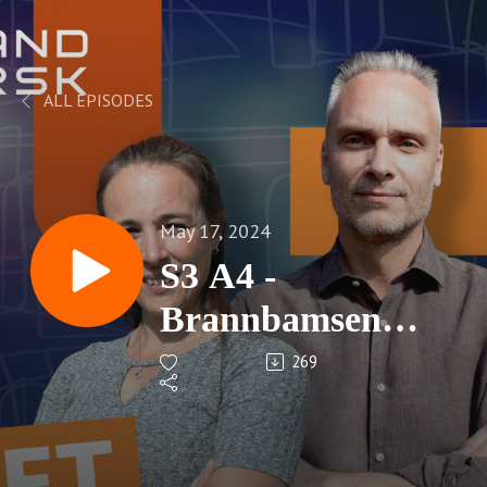
ALL EPISODES
May 17, 2024
S3 A4 -
Brannbamsen
Bjørnis
269